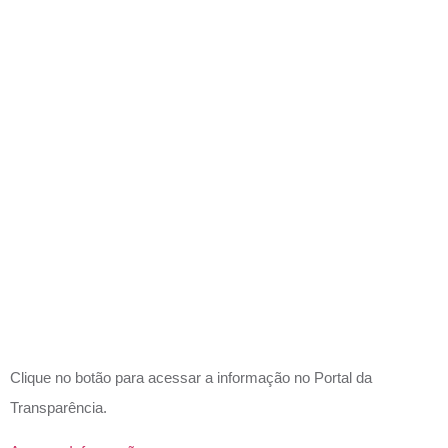
DISPENSA
E
INEXIGIBI
DE
LICITAÇÃ
Clique no botão para acessar a informação no Portal da
Transparência.