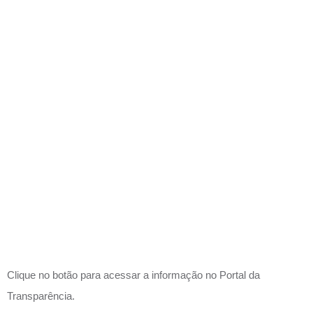
CONTRAT
ANUAL
_ART. 12,
VII, DA LEI
N. 14.133?
Clique no botão para acessar a informação no Portal da
Transparência.