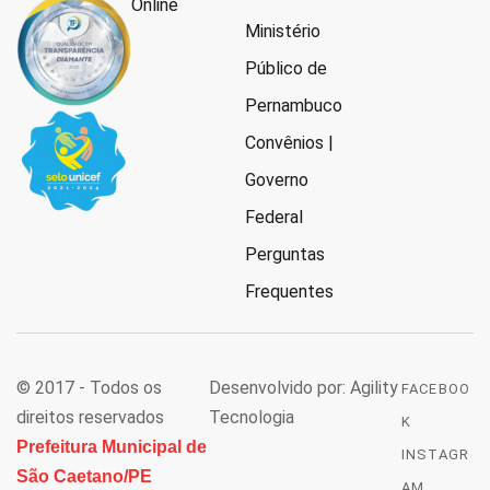
Online
Ministério
Público de
Pernambuco
Convênios |
Governo
Federal
Perguntas
Frequentes
© 2017 - Todos os
Desenvolvido por: Agility
FACEBOO
direitos reservados
Tecnologia
K
Prefeitura Municipal de
INSTAGR
São Caetano/PE
AM