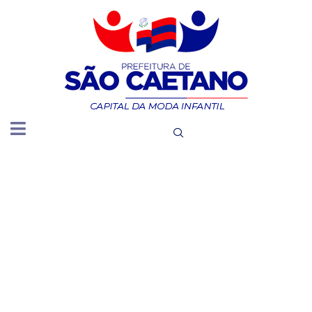
DIVULGA
OS
VALORES