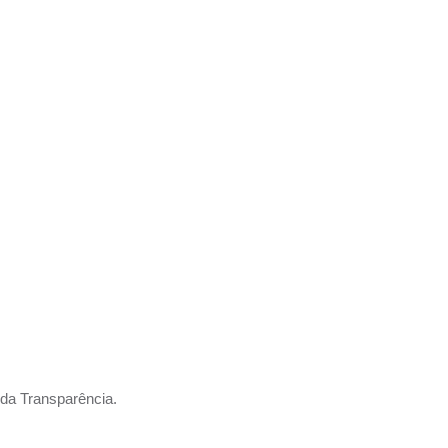
ATO E A 
STA PARA
IO DA SU
UÇÃO?
 da Transparência.