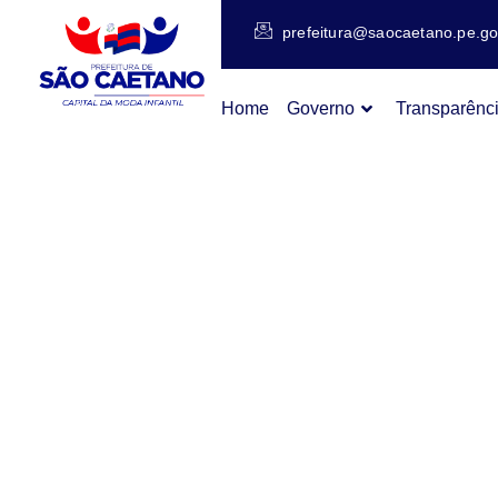
prefeitura@saocaetano.pe.go
Home
Governo
Transparênc
DIVUL
DAS O
PARAL