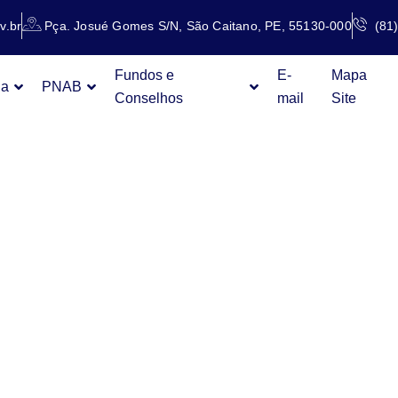
v.br
Pça. Josué Gomes S/N, São Caitano, PE, 55130-000
(81
Fundos e
E-
Mapa
ia
PNAB
Conselhos
mail
Site
GA RELA
BRAS
ISADAS