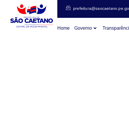
prefeitura@saocaetano.pe.go
Home
Governo
Transparênc
O POR
TRANS
CONTÊ