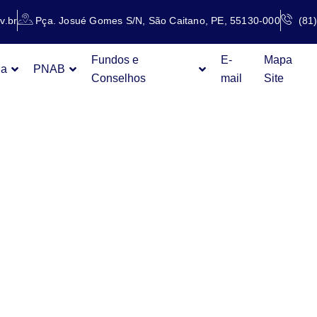
v.br
Pça. Josué Gomes S/N, São Caitano, PE, 55130-000
(81
Fundos e
E-
Mapa
ia
PNAB
Conselhos
mail
Site
TAL DE
PARÊNCI
M SÍMBO