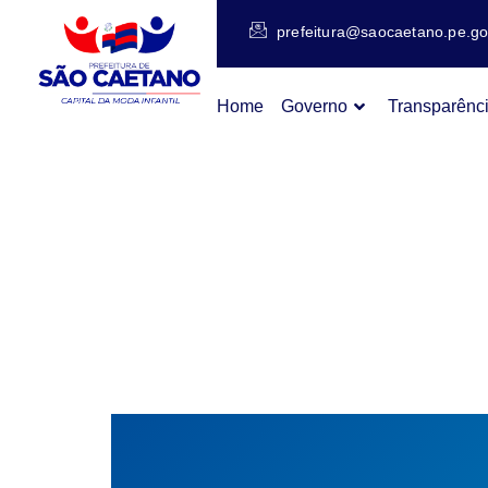
prefeitura@saocaetano.pe.go
Home
Governo
Transparênc
PESQU
SATIS