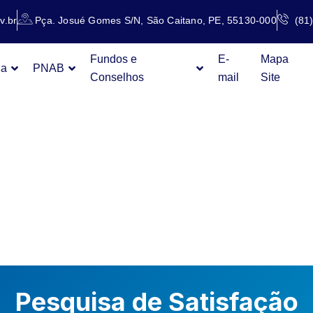
v.br
Pça. Josué Gomes S/N, São Caitano, PE, 55130-000
(81
Fundos e
E-
Mapa
ia
PNAB
Conselhos
mail
Site
ISA DE
FAÇÃO