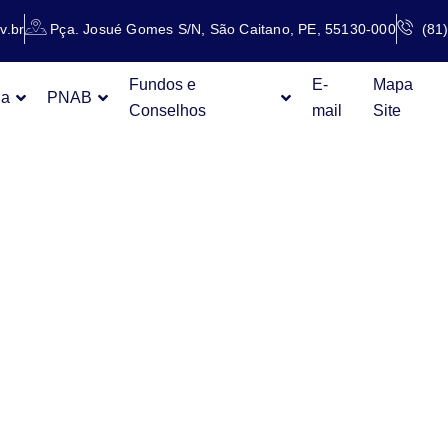
v.br
Pça. Josué Gomes S/N, São Caitano, PE, 55130-000
(81
Fundos e
E-
Mapa
ia
PNAB
Conselhos
mail
Site
CA A
AÇÃO DE
S DOS Ú