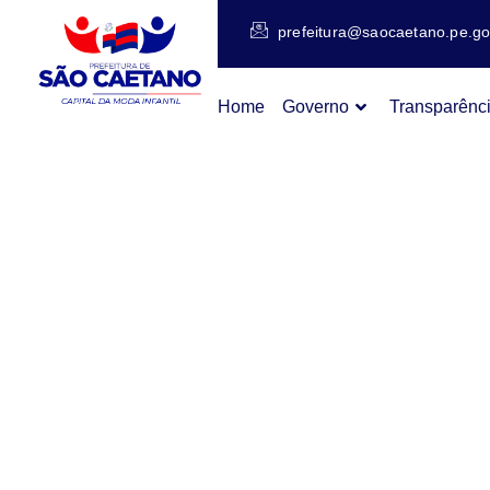
prefeitura@saocaetano.pe.go
Home
Governo
Transparênc
PUBLI
PREST
CONTA