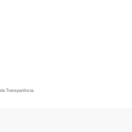
RCÍCIOS
RRADOS
NÇO GE
 da Transparência.